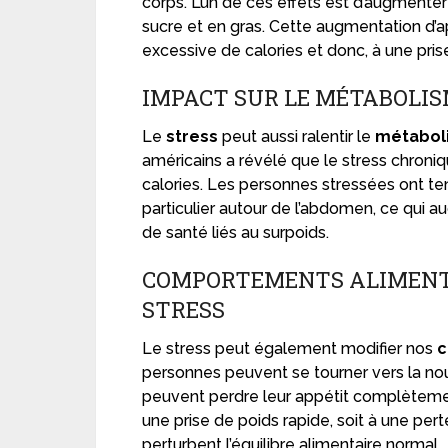
corps. L’un de ces effets est d’augmenter l
sucre et en gras. Cette augmentation d’
excessive de calories et donc, à une pris
IMPACT SUR LE MÉTABOLI
Le
stress
peut aussi ralentir le
métabol
américains a révélé que le stress chroniq
calories. Les personnes stressées ont te
particulier autour de l’abdomen, ce qui
de santé liés au surpoids.
COMPORTEMENTS ALIMENTA
STRESS
Le stress peut également modifier nos
c
personnes peuvent se tourner vers la nour
peuvent perdre leur appétit complèteme
une prise de poids rapide, soit à une pert
perturbent l’équilibre alimentaire normal.