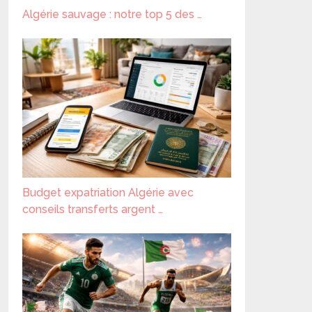
Algérie sauvage : notre top 5 des …
Budget expatriation Algérie avec
conseils transferts argent …