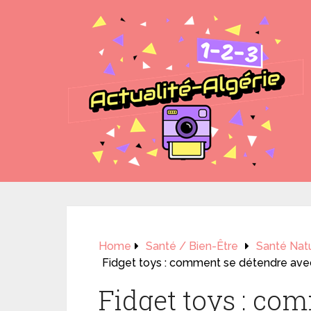
Home
Santé / Bien-Être
Santé Natu
Fidget toys : comment se détendre avec
Fidget toys : co