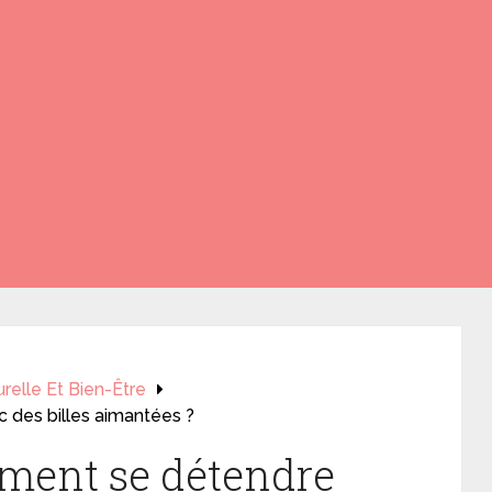
relle Et Bien-Être
 des billes aimantées ?
mment se détendre