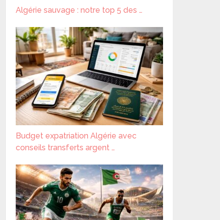
Algérie sauvage : notre top 5 des …
Budget expatriation Algérie avec
conseils transferts argent …