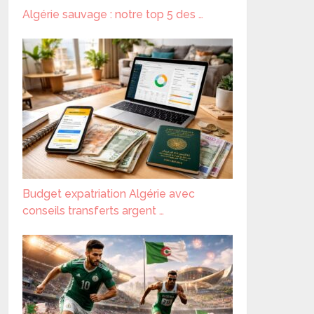
Algérie sauvage : notre top 5 des …
Budget expatriation Algérie avec
conseils transferts argent …