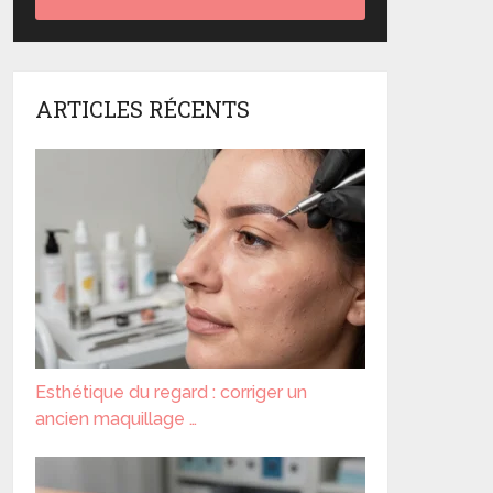
ARTICLES RÉCENTS
Esthétique du regard : corriger un
ancien maquillage …