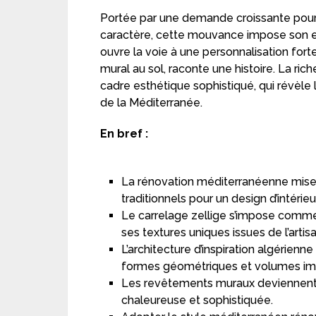
Portée par une demande croissante pour
caractère, cette mouvance impose son e
ouvre la voie à une personnalisation for
mural au sol, raconte une histoire. La ric
cadre esthétique sophistiqué, qui révèle l
de la Méditerranée.
En bref :
La rénovation méditerranéenne mise 
traditionnels pour un design d’intérie
Le carrelage zellige s’impose comme
ses textures uniques issues de l’artis
L’architecture d’inspiration algérien
formes géométriques et volumes im
Les revêtements muraux deviennent 
chaleureuse et sophistiquée.