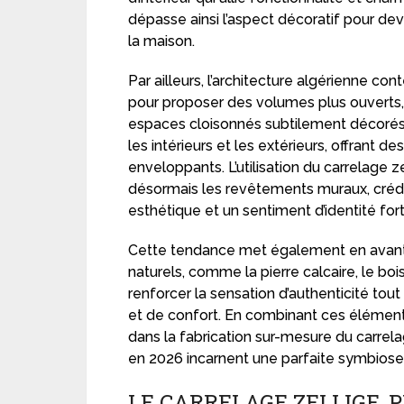
dépasse ainsi l’aspect décoratif pour de
la maison.
Par ailleurs, l’architecture algérienne c
pour proposer des volumes plus ouverts,
espaces cloisonnés subtilement décorés
les intérieurs et les extérieurs, offrant d
enveloppants. L’utilisation du carrelage zel
désormais les revêtements muraux, créden
esthétique et un sentiment d’identité fort
Cette tendance met également en avant 
naturels, comme la pierre calcaire, le bois 
renforcer la sensation d’authenticité to
et de confort. En combinant ces éléme
dans la fabrication sur-mesure du carrel
en 2026 incarnent une parfaite symbiose e
LE CARRELAGE ZELLIGE, 