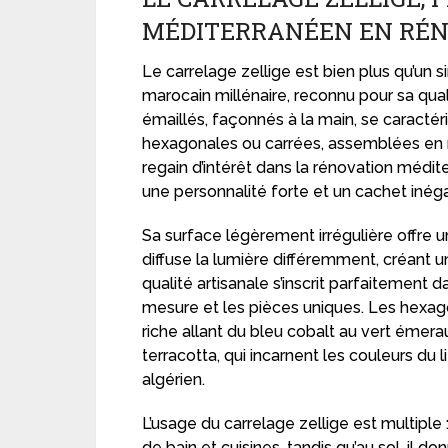
MÉDITERRANÉEN EN RÉN
Le carrelage zellige est bien plus qu’un si
marocain millénaire, reconnu pour sa qual
émaillés, façonnés à la main, se caracté
hexagonales ou carrées, assemblées en m
regain d’intérêt dans la rénovation médi
une personnalité forte et un cachet inég
Sa surface légèrement irrégulière offre 
diffuse la lumière différemment, créant 
qualité artisanale s’inscrit parfaitement 
mesure et les pièces uniques. Les hexag
riche allant du bleu cobalt au vert émera
terracotta, qui incarnent les couleurs du
algérien.
L’usage du carrelage zellige est multiple 
de bain et cuisines, tandis qu’au sol, il 