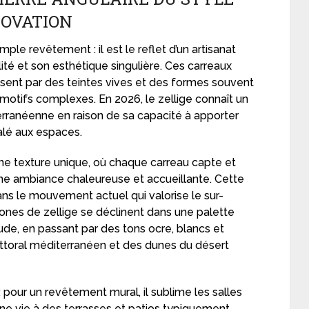
OVATION
mple revêtement : il est le reflet d’un artisanat
ité et son esthétique singulière. Ces carreaux
risent par des teintes vives et des formes souvent
otifs complexes. En 2026, le zellige connaît un
terranéenne en raison de sa capacité à apporter
alé aux espaces.
une texture unique, où chaque carreau capte et
une ambiance chaleureuse et accueillante. Cette
dans le mouvement actuel qui valorise le sur-
ones de zellige se déclinent dans une palette
ude, en passant par des tons ocre, blancs et
 littoral méditerranéen et des dunes du désert
: pour un revêtement mural, il sublime les salles
donne vie à des terrasses et patios typiquement