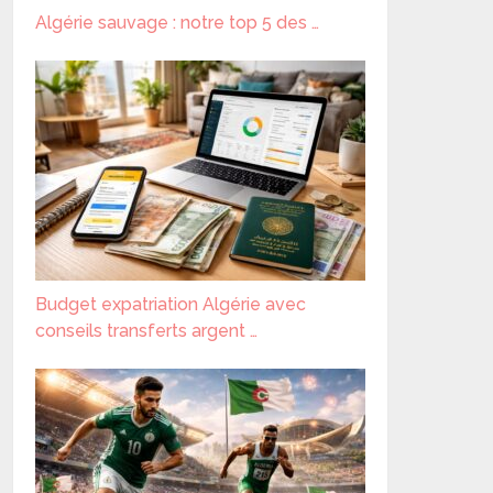
Algérie sauvage : notre top 5 des …
Budget expatriation Algérie avec
conseils transferts argent …