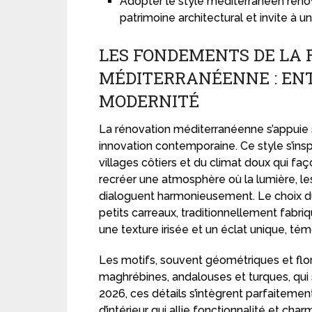
Adopter le style méditerranéen réno
patrimoine architectural et invite à 
LES FONDEMENTS DE LA 
MÉDITERRANÉENNE : ENT
MODERNITÉ
La rénovation méditerranéenne s’appuie su
innovation contemporaine. Ce style s’in
villages côtiers et du climat doux qui faço
recréer une atmosphère où la lumière, le
dialoguent harmonieusement. Le choix du c
petits carreaux, traditionnellement fabri
une texture irisée et un éclat unique, témo
Les motifs, souvent géométriques et flo
maghrébines, andalouses et turques, qui
2026, ces détails s’intègrent parfaiteme
d’intérieur qui allie fonctionnalité et c