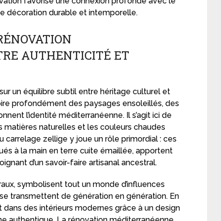
vation favorise une connexion profonde avec le
une décoration durable et intemporelle.
RÉNOVATION
RE AUTHENTICITÉ ET
r un équilibre subtil entre héritage culturel et
spire profondément des paysages ensoleillés, des
nnent l’identité méditerranéenne. Il s’agit ici de
s matières naturelles et les couleurs chaudes
arrelage zellige y joue un rôle primordial : ces
qués à la main en terre cuite émaillée, apportent
ignant d’un savoir-faire artisanal ancestral.
raux, symbolisent tout un monde d’influences
 se transmettent de génération en génération. En
nt dans des intérieurs modernes grâce à un design
harme authentique. La rénovation méditerranéenne