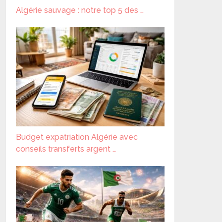
Algérie sauvage : notre top 5 des …
Budget expatriation Algérie avec
conseils transferts argent …