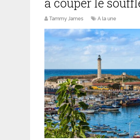
à couper le souffl
Tammy James
A la une