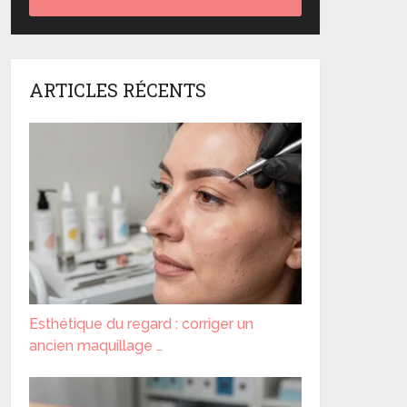
ARTICLES RÉCENTS
Esthétique du regard : corriger un
ancien maquillage …