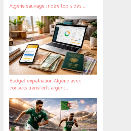
Algérie sauvage : notre top 5 des …
Budget expatriation Algérie avec
conseils transferts argent …