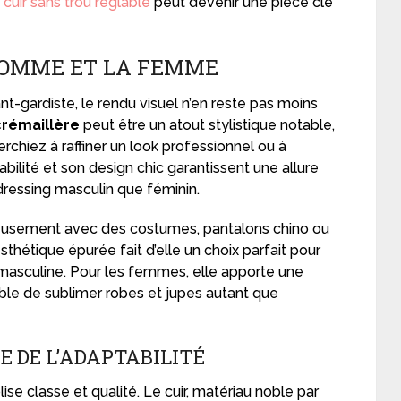
 cuir sans trou réglable
peut devenir une pièce clé
HOMME ET LA FEMME
t-gardiste, le rendu visuel n’en reste pas moins
crémaillère
peut être un atout stylistique notable,
rchiez à raffiner un look professionnel ou à
bilité et son design chic garantissent une allure
dressing masculin que féminin.
ieusement avec des costumes, pantalons chino ou
sthétique épurée fait d’elle un choix parfait pour
masculine. Pour les femmes, elle apporte une
ble de sublimer robes et jupes autant que
E DE L’ADAPTABILITÉ
se classe et qualité. Le cuir, matériau noble par