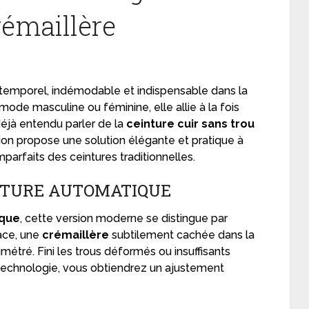
rémaillère
ntemporel, indémodable et indispensable dans la
ode masculine ou féminine, elle allie à la fois
déjà entendu parler de la
ceinture cuir sans trou
ion propose une solution élégante et pratique à
arfaits des ceintures traditionnelles.
INTURE AUTOMATIQUE
ique
, cette version moderne se distingue par
lace, une
crémaillère
subtilement cachée dans la
étré. Fini les trous déformés ou insuffisants
e technologie, vous obtiendrez un ajustement