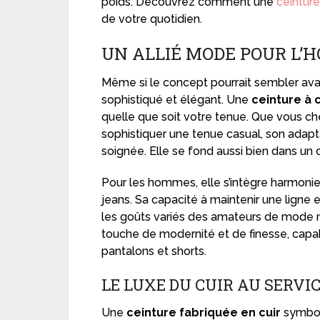
poids. Découvrez comment une
ceinture
de votre quotidien.
UN ALLIÉ MODE POUR L’
Même si le concept pourrait sembler avan
sophistiqué et élégant. Une
ceinture à 
quelle que soit votre tenue. Que vous che
sophistiquer une tenue casual, son adapta
soignée. Elle se fond aussi bien dans un 
Pour les hommes, elle s’intègre harmon
jeans. Sa capacité à maintenir une ligne e
les goûts variés des amateurs de mode 
touche de modernité et de finesse, capa
pantalons et shorts.
LE LUXE DU CUIR AU SERVIC
Une
ceinture fabriquée en cuir
symboli