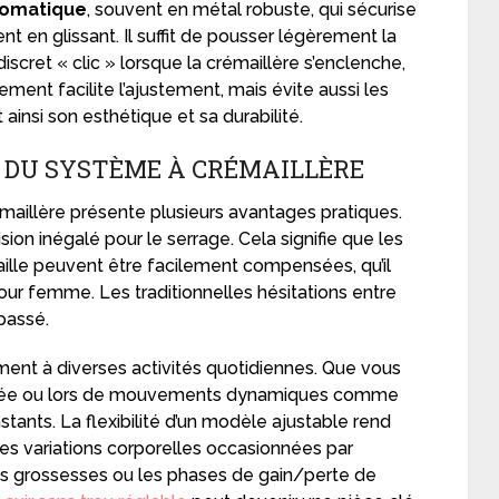
tomatique
, souvent en métal robuste, qui sécurise
ent en glissant. Il suffit de pousser légèrement la
discret « clic » lorsque la crémaillère s’enclenche,
ment facilite l’ajustement, mais évite aussi les
 ainsi son esthétique et sa durabilité.
 DU SYSTÈME À CRÉMAILLÈRE
aillère présente plusieurs avantages pratiques.
sion inégalé pour le serrage. Cela signifie que les
taille peuvent être facilement compensées, qu’il
ur femme. Les traditionnelles hésitations entre
passé.
ement à diverses activités quotidiennes. Que vous
ournée ou lors de mouvements dynamiques comme
onstants. La flexibilité d’un modèle ajustable rend
es variations corporelles occasionnées par
 les grossesses ou les phases de gain/perte de