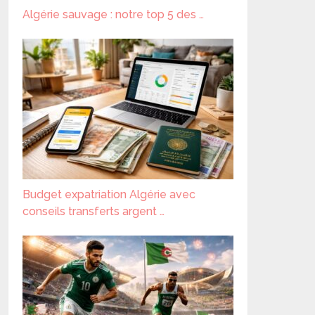
Algérie sauvage : notre top 5 des …
Budget expatriation Algérie avec
conseils transferts argent …